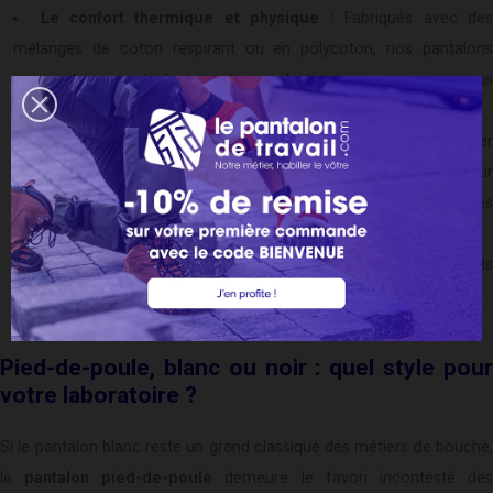
Le confort thermique et physique :
Fabriqués avec de
mélanges de coton respirant ou en polycoton, nos pantalons
intègrent souvent des ceintures élastiquées pour ne jamais
comprimer l'abdomen lors de vos préparations.
La résistance aux lavages intensifs :
Un pantalon de cuisinie
ou de pâtissier doit pouvoir être lavé à haute température pour
éliminer les taches tenaces tout en conservant sa forme et ses
couleurs.
La praticité :
Dotés de poches discrètes mais fonctionnelles, il
vous permettent de garder vos petits ustensiles à portée de main.
Pied-de-poule, blanc ou noir : quel style pour
votre laboratoire ?
Si le pantalon blanc reste un grand classique des métiers de bouche,
le
pantalon pied-de-poule
demeure le favori incontesté de