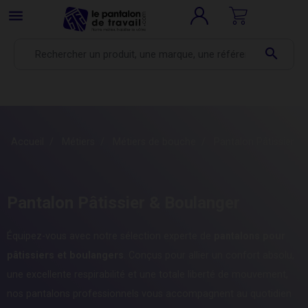
menu
search
Accueil
Métiers
Métiers de bouche
Pantalon Pâtissier &
Pantalon Pâtissier & Boulanger
Équipez-vous avec notre sélection experte de
pantalons pour
pâtissiers et boulangers
. Conçus pour allier un confort absolu,
une excellente respirabilité et une totale liberté de mouvement,
nos pantalons professionnels vous accompagnent au quotidien