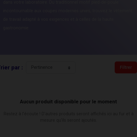
dans votre laboratoire. Du traditionnel motif pied-de-poule
incontournable aux coupes modernes unies, trouvez le vêtement
de travail adapté à vos exigences et à celles de la haute
gastronomie.
rier par :
Filtrer
Aucun produit disponible pour le moment
Restez à l'écoute ! D'autres produits seront affichés ici au fur et à
mesure qu'ils seront ajoutés.